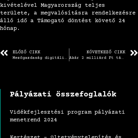
kivételével Magyarország teljes
területe, a megvalósításra rendelkezésre
álló idő a Támogató döntést követő 24
hónap.
ELŐZŐ CIKK
KÖVETKEZŐ CIKK
Mezőgazdaság digitális átállásához kapcsolódó precíziós fejlesztések támogatása
Akár 2 milliárd Ft támogatás is igényelhető takarmány előállító üzemek fejlesztésére
Pályázati összefoglalók
Vidékfejlesztési program pályázati
menetrend 2024
Kertészet – ültetvénytelepítés és