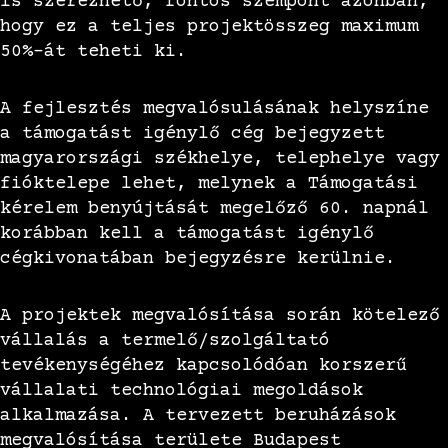
is szerezhető, fontos szempont azonban,
hogy ez a teljes projektösszeg maximum
50%-át teheti ki.
A fejlesztés megvalósulásának helyszíne
a támogatást igénylő cég bejegyzett
magyarországi székhelye, telephelye vagy
fióktelepe lehet, melynek a Támogatási
kérelem benyújtását megelőző 60. napnál
korábban kell a támogatást igénylő
cégkivonatában bejegyzésre kerülnie.
A projektek megvalósítása során kötelező
vállalás a termelő/szolgáltató
tevékenységéhez kapcsolódóan korszerű
vállalati technológiai megoldások
alkalmazása. A tervezett beruházások
megvalósítása területe Budapest