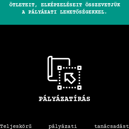
ÖTLETEIT, ELKÉPZELÉSEIT ÖSSZEVETJÜK
A PÁLYÁZATI LEHETŐSÉGEKKEL.
PÁLYÁZATÍRÁS
Teljeskörű pályázati tanácsadást