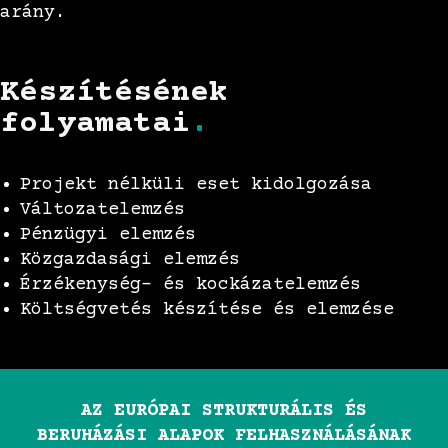
arány.
Készítésének
folyamatai
.
Projekt nélküli eset kidolgozása
Változatelemzés
Pénzügyi elemzés
Közgazdasági elemzés
Érzékenység- és kockázatelemzés
Költségvetés készítése és elemzése
AZ EURÓPAI STRUKTURÁLIS ÉS
BERUHÁZÁSI ALAPOK FELHASZNÁLÁSÁNAK