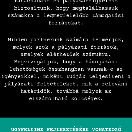
tanácsadást és pályázatfigyelést
biztosítunk, hogy megtalálhassuk
számukra a legmegfelelőbb támogatási
forrásokat.
Minden partnerünk számára felmérjük,
melyek azok a pályázati források,
amelyek elérhetőek számukra.
Megvizsgáljuk, hogy a támogatási
lehetőségek összhangban vannak-e az
igényeikkel, miként tudják teljesíteni a
pályázati feltételeket, mik a releváns
határidők, továbbá melyek az
elszámolható költségek.
ÜGYFELEINK FEJLESZTÉSÉRE VONATKOZÓ