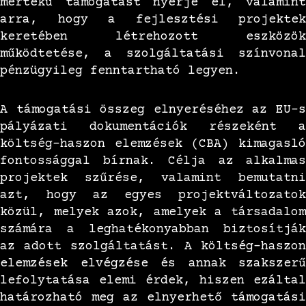
mértékű támogatást nyerje el, valamint
arra, hogy a fejlesztési projektek
keretében létrehozott eszközök
működtetése, a szolgáltatási színvonal
pénzügyileg fenntartható legyen.
A támogatási összeg elnyeréséhez az EU-s
pályázati dokumentációk részeként a
költség-haszon elemzések (CBA) kimagasló
fontossággal bírnak. Célja az alkalmas
projektek szűrése, valamint bemutatni
azt, hogy az egyes projektváltozatok
közül, melyek azok, amelyek a társadalom
számára a leghatékonyabban biztosítják
az adott szolgáltatást. A költség-haszon
elemzések elvégzése és annak szakszerű
lefolytatása elemi érdek, hiszen ezáltal
határozható meg az elnyerhető támogatási