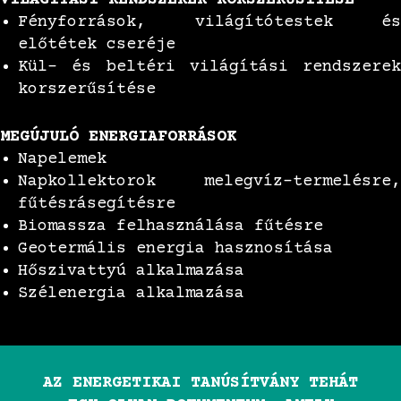
VILÁGÍTÁSI RENDSZEREK KORSZERŰSÍTÉSE
Fényforrások, világítótestek és
előtétek cseréje
Kül- és beltéri világítási rendszerek
korszerűsítése
MEGÚJULÓ ENERGIAFORRÁSOK
Napelemek
Napkollektorok melegvíz-termelésre,
fűtésrásegítésre
Biomassza felhasználása fűtésre
Geotermális energia hasznosítása
Hőszivattyú alkalmazása
Szélenergia alkalmazása
AZ ENERGETIKAI TANÚSÍTVÁNY TEHÁT