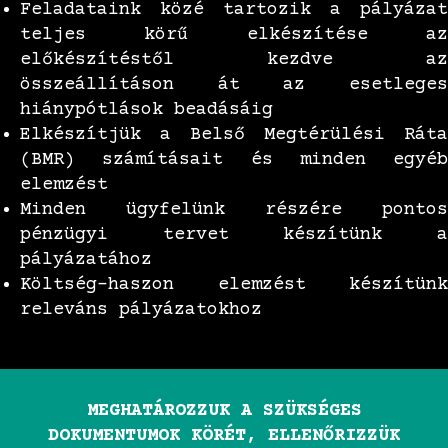
Feladataink közé tartozik a pályázat
teljes körű elkészítése az
előkészítéstől kezdve az
összeállításon át az esetleges
hiánypótlások beadásáig
Elkészítjük a Belső Megtérülési Ráta
(BMR) számításait és minden egyéb
elemzést
Minden ügyfelünk részére pontos
pénzügyi tervet készítünk a
pályázatához
Költség-haszon elemzést készítünk
releváns pályázatokhoz
MEGHATÁROZZUK A SZÜKSÉGES
DOKUMENTUMOK KÖRÉT, ELLENŐRIZZÜK