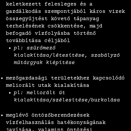
keletkezett felesleges és a
gazdálkodás szempontjából káros vizek
összegyűjtést követő tápanyag
terhelésének csökkentése, majd
befogadó vízfolyásba történő
továbbítása céljából
pl: szűrőmező
kialakítása/létesítése, szabályzó
műtárgyak kiépítése
mezőgazdasági területekhez kapcsolódó
meliorált utak kialakítása
pl: meliorált út
kialakítása/szélesítése/burkolása
meglévő öntözőberendezések
vízfelhasználás hatékonyságának
javítása, valamint öntözési