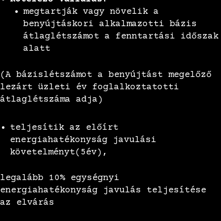
megtartják vagy növelik a
benyújtáskori alkalmazotti bázis
átlaglétszámot a fenntartási időszak
alatt
(A bázislétszámot a benyújtást megelőző
lezárt üzleti év foglalkoztatotti
átlaglétszáma adja)
teljesítik az előírt
energiahatékonyság javulási
követelményt(5év),
legalább 10% egységnyi
energiahatékonyság javulás teljesítése
az elvárás