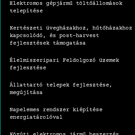
Elektromos gépjármű töltőállomások
telepítése
Kertészeti üvegházakhoz, hűtőházakhoz
kapcsolódó, és post-harvest
fejlesztések támogatása
Élelmiszeripari Feldolgozó üzemek
fejlesztése
Állattartó telepek fejlesztése,
megújítása
Napelemes rendszer kiépítése
energiatárolóval
Közúti elektromos jármű beszerzés