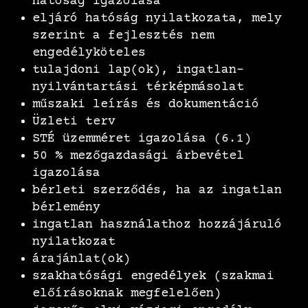
hatóság igazolása
eljáró hatóság nyilatkozata, mely
szerint a fejlesztés nem
engedélyköteles
tulajdoni lap(ok), ingatlan-
nyilvántartási térképmásolat
műszaki leírás és dokumentáció
Üzleti terv
STÉ üzemméret igazolása (6.1)
50 % mezőgazdasági árbevétel
igazolása
bérleti szerződés, ha az ingatlan
bérlemény
ingatlan használathoz hozzájáruló
nyilatkozat
árajánlat(ok)
szakhatósági engedélyek (szakmai
előírásoknak megfelelően)