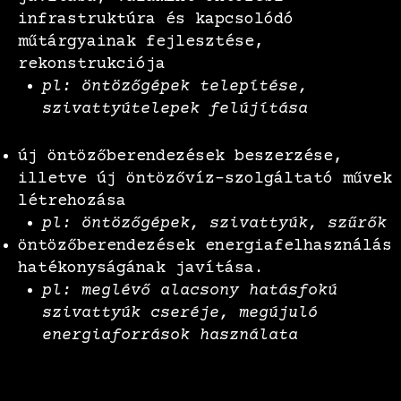
infrastruktúra és kapcsolódó
műtárgyainak fejlesztése,
rekonstrukciója
pl: öntözőgépek telepítése,
szivattyútelepek felújítása
új öntözőberendezések beszerzése,
illetve új öntözővíz-szolgáltató művek
létrehozása
pl: öntözőgépek, szivattyúk, szűrők
öntözőberendezések energiafelhasználás
hatékonyságának javítása.
pl: meglévő alacsony hatásfokú
szivattyúk cseréje, megújuló
energiaforrások használata