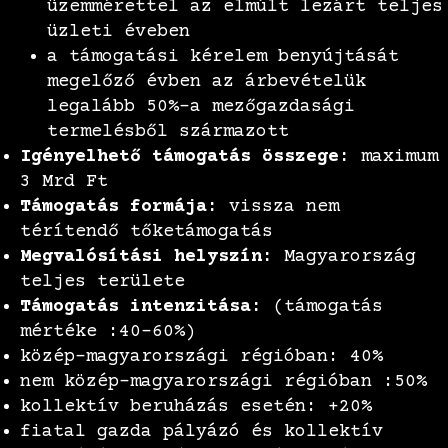
üzemmérettel az elmúlt lezárt teljes
üzleti éveben
a támogatási kérelem benyújtását
megelőző évben az árbevételük
legalább 50%-a mezőgazdasági
termelésből származott
Igényelhető támogatás összege:
maximum
3 Mrd Ft
Támogatás formája:
vissza nem
térítendő tőketámogatás
Megvalósítási helyszín:
Magyarország
teljes területe
Támogatás intenzitása:
(támogatás
mértéke :40-60%)
közép-magyarországi régióban: 40%
nem közép-magyarországi régióban :50%
kollektív beruházás esetén: +20%
fiatal gazda pályázó és kollektív