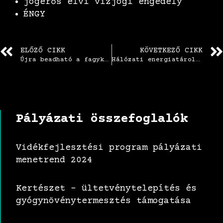
jogerős elvi vízjogi engedély
ÉNGY
ELŐZŐ CIKK
KÖVETKEZŐ CIKK
Újra beadható a fagykár megelőzésére szolgáló fejlesztéseket támogató pályázat!
Hálózati energiatárolók telepítése energiapiaci szereplőknél
Pályázati összefoglalók
Vidékfejlesztési program pályázati
menetrend 2024
Kertészet – ültetvénytelepítés és
gyógynövénytermesztés támogatása