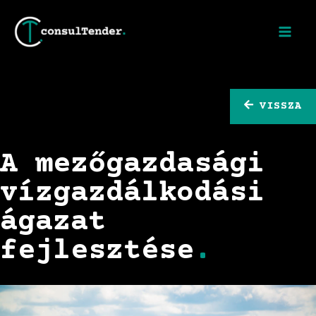
VISSZA
A mezőgazdasági
vízgazdálkodási
ágazat
fejlesztése
.