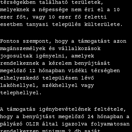
térségekben található területek,
melyeknek a népessége nem éri el a 10
ezer főt, vagy 10 ezer fő feletti
esetben tanyasi település külterülete.
Fontos szempont, hogy a támogatást azon
magánszemélyek és vállalkozások
jogosultak igényelni, amelyek
rendelkeznek a kérelem benyújtását
megelőző 12 hónapban vidéki térségben
elhelyezkedő településen lévő
lakóhellyel, székhellyel vagy
telephellyel.
A támogatás igénybevételének feltétele,
hogy a benyújtást megelőző 24 hónapban a
pályázó OLIR által igazolva folyamatosan
rendelkezzen minimum 2 db saját