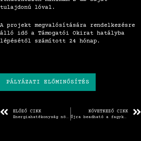
tulajdonú lóval.
A projekt megvalósítására rendelkezésre
álló idő a Támogatói Okirat hatályba
lépésétől számított 24 hónap.
PÁLYÁZATI ELŐMINŐSÍTÉS
ELŐZŐ CIKK
KÖVETKEZŐ CIKK
Energiahatékonyság növelését célzó épületenergetikai fejlesztések KKV-k részére
Újra beadható a fagykár megelőzésére szolgáló fejlesztéseket támogató pályázat!